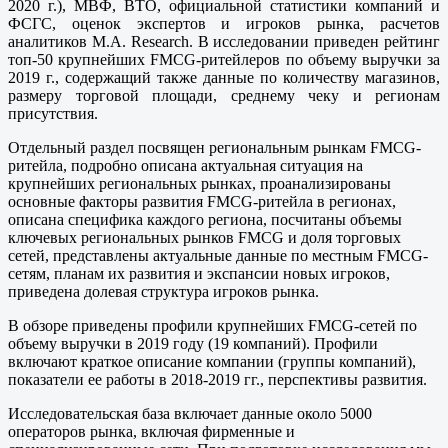
2020 г.), МВФ, ВТО, официальной статистики компаний и
ФСГС, оценок экспертов и игроков рынка, расчетов
аналитиков M.A. Research. В исследовании приведен рейтинг
топ-50 крупнейших FMCG-ритейлеров по объему выручки за
2019 г., содержащий также данные по количеству магазинов,
размеру торговой площади, среднему чеку и регионам
присутствия.
Отдельный раздел посвящен региональным рынкам FMCG-
ритейла, подробно описана актуальная ситуация на
крупнейших региональных рынках, проанализированы
основные факторы развития FMCG-ритейла в регионах,
описана специфика каждого региона, посчитаны объемы
ключевых региональных рынков FMCG и доля торговых
сетей, представлены актуальные данные по местным FMCG-
сетям, планам их развития и экспансии новых игроков,
приведена долевая структура игроков рынка.
В обзоре приведены профили крупнейших FMCG-сетей по
объему выручки в 2019 году (19 компаний). Профили
включают краткое описание компании (группы компаний),
показатели ее работы в 2018-2019 гг., перспективы развития.
Исследовательская база включает данные около 5000
операторов рынка, включая фирменные и