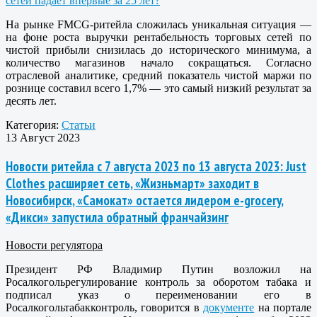
На рынке FMCG-ритейла сложилась уникальная ситуация —
на фоне роста выручки рентабельность торговых сетей по
чистой прибыли снизилась до исторического минимума, а
количество магазинов начало сокращаться. Согласно
отраслевой аналитике, средний показатель чистой маржи по
рознице составил всего 1,7% — это самый низкий результат за
десять лет.
Категория:
Статьи
13 Август 2023
Новости ритейла с 7 августа 2023 по 13 августа 2023: Just
Clothes расширяет сеть, «Жизньмарт» заходит в
Новосибирск, «Самокат» остается лидером e-grocery,
«Дикси» запустила обратный франчайзинг
Новости регулятора
Президент РФ Владимир Путин возложил на
Росалкогольрегулирование контроль за оборотом табака и
подписал указ о переименовании его в
Росалкогольтабакконтроль, говорится в
документе
на портале