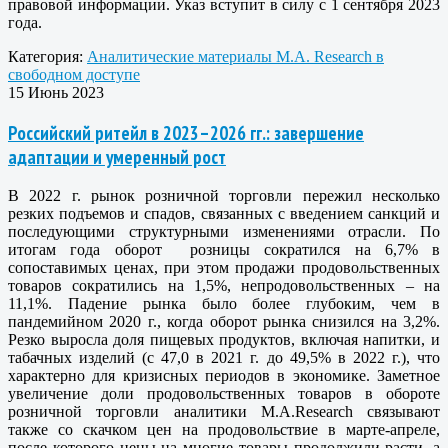
правовой информации. Указ вступит в силу с 1 сентября 2023
года.
Категория:
Аналитические материалы M.A. Research в
свободном доступе
15 Июнь 2023
Российский ритейл в 2023–2026 гг.: завершение
адаптации и умеренный рост
В 2022 г. рынок розничной торговли пережил несколько
резких подъемов и спадов, связанных с введением санкций и
последующими структурными изменениями отрасли. По
итогам года оборот розницы сократился на 6,7% в
сопоставимых ценах, при этом продажи продовольственных
товаров сократились на 1,5%, непродовольственных – на
11,1%. Падение рынка было более глубоким, чем в
пандемийном 2020 г., когда оборот рынка снизился на 3,2%.
Резко выросла доля пищевых продуктов, включая напитки, и
табачных изделий (с 47,0 в 2021 г. до 49,5% в 2022 г.), что
характерно для кризисных периодов в экономике. Заметное
увеличение доли продовольственных товаров в обороте
розничной торговли аналитики M.A.Research связывают
также со скачком цен на продовольствие в марте-апреле,
после которого цены на многие товары продолжили расти, а