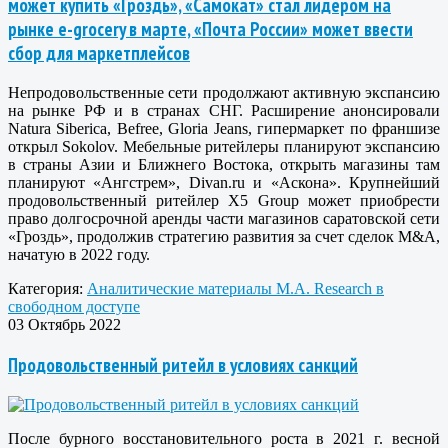
может купить «Гроздь», «Самокат» стал лидером на
рынке e-grocery в марте, «Почта России» может ввести
сбор для маркетплейсов
Непродовольственные сети продолжают активную экспансию
на рынке РФ и в странах СНГ. Расширение анонсировали
Natura Siberica, Befree, Gloria Jeans, гипермаркет по франшизе
открыл Sokolov. Мебельные ритейлеры планируют экспансию
в страны Азии и Ближнего Востока, открыть магазины там
планируют «Ангстрем», Divan.ru и «Аскона». Крупнейший
продовольственный ритейлер X5 Group может приобрести
право долгосрочной аренды части магазинов саратовской сети
«Гроздь», продолжив стратегию развития за счет сделок M&A,
начатую в 2022 году.
Категория:
Аналитические материалы M.A. Research в
свободном доступе
03 Октябрь 2022
Продовольственный ритейл в условиях санкций
После бурного восстановительного роста в 2021 г. весной