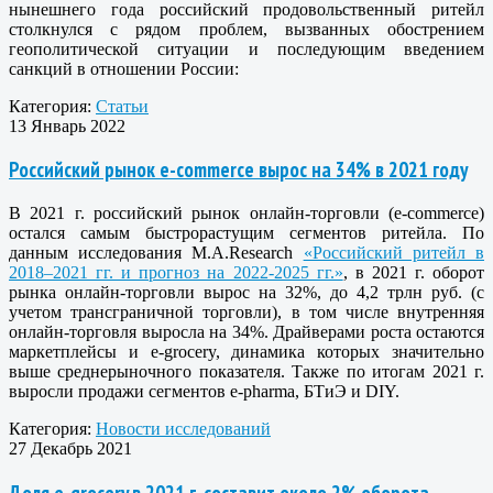
нынешнего года российский продовольственный ритейл
столкнулся с рядом проблем, вызванных обострением
геополитической ситуации и последующим введением
санкций в отношении России:
Категория:
Статьи
13 Январь 2022
Российский рынок e-commerce вырос на 34% в 2021 году
В 2021 г. российский рынок онлайн-торговли (e-commerce)
остался самым быстрорастущим сегментов ритейла. По
данным исследования M.A.Research
«Российский ритейл в
2018–2021 гг. и прогноз на 2022-2025 гг.»
, в 2021 г. оборот
рынка онлайн-торговли вырос на 32%, до 4,2 трлн руб. (с
учетом трансграничной торговли), в том числе внутренняя
онлайн-торговля выросла на 34%. Драйверами роста остаются
маркетплейсы и e-grocery, динамика которых значительно
выше среднерыночного показателя. Также по итогам 2021 г.
выросли продажи сегментов e-pharma, БТиЭ и DIY.
Категория:
Новости исследований
27 Декабрь 2021
Доля e-grocery в 2021 г. составит около 2% оборота