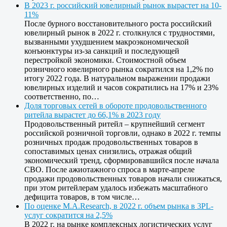
В 2023 г. российский ювелирный рынок вырастет на 10-
11%
После бурного восстановительного роста российский
ювелирный рынок в 2022 г. столкнулся с трудностями,
вызванными ухудшением макроэкономической
конъюнктуры из-за санкций и последующей
перестройкой экономики. Стоимостной объем
розничного ювелирного рынка сократился на 1,2% по
итогу 2022 года. В натуральном выражении продажи
ювелирных изделий и часов сократились на 17% и 23%
соответственно, по…
Доля торговых сетей в обороте продовольственного
ритейла вырастет до 66,1% в 2023 году
Продовольственный ритейл – крупнейший сегмент
российской розничной торговли, однако в 2022 г. темпы
розничных продаж продовольственных товаров в
сопоставимых ценах снизились, отражая общий
экономический тренд, сформировавшийся после начала
СВО. После ажиотажного спроса в марте-апреле
продажи продовольственных товаров начали снижаться,
при этом ритейлерам удалось избежать масштабного
дефицита товаров, в том числе…
По оценке M.A.Research, в 2022 г. объем рынка в 3PL-
услуг сократится на 2,5%
В 2022 г. на рынке комплексных логистических услуг