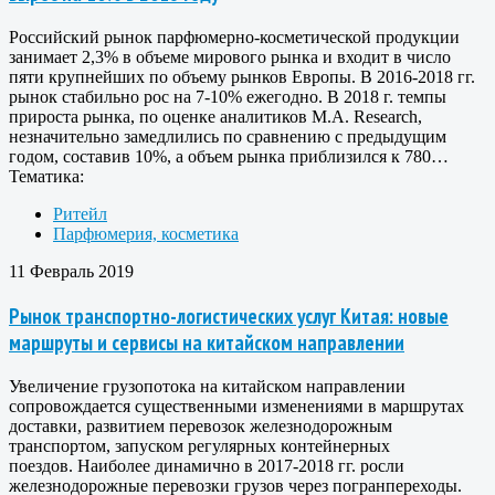
Российский рынок парфюмерно-косметической продукции
занимает 2,3% в объеме мирового рынка и входит в число
пяти крупнейших по объему рынков Европы. В 2016-2018 гг.
рынок стабильно рос на 7-10% ежегодно. В 2018 г. темпы
прироста рынка, по оценке аналитиков M.A. Research,
незначительно замедлились по сравнению с предыдущим
годом, составив 10%, а объем рынка приблизился к 780…
Тематика:
Ритейл
Парфюмерия, косметика
11 Февраль 2019
Рынок транспортно-логистических услуг Китая: новые
маршруты и сервисы на китайском направлении
Увеличение грузопотока на китайском направлении
сопровождается существенными изменениями в маршрутах
доставки, развитием перевозок железнодорожным
транспортом, запуском регулярных контейнерных
поездов. Наиболее динамично в 2017-2018 гг. росли
железнодорожные перевозки грузов через погранпереходы.