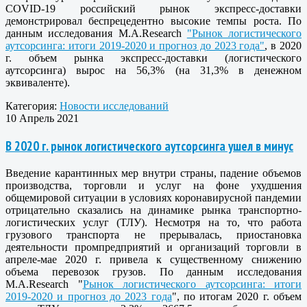
COVID-19 российский рынок экспресс-доставки
демонстрировал беспрецедентно высокие темпы роста. По
данным исследования M.A.Research
"Рынок логистического
аутсорсинга: итоги 2019-2020 и прогноз до 2023 года"
, в 2020
г. объем рынка экспресс-доставки (логистического
аутсорсинга) вырос на 56,3% (на 31,3% в денежном
эквиваленте).
Категория:
Новости исследований
10 Апрель 2021
В 2020 г. рынок логистического аутсорсинга ушел в минус
Введение карантинных мер внутри страны, падение объемов
производства, торговли и услуг на фоне ухудшения
общемировой ситуации в условиях коронавирусной пандемии
отрицательно сказались на динамике рынка транспортно-
логистических услуг (ТЛУ). Несмотря на то, что работа
грузового транспорта не прерывалась, приостановка
деятельности промпредприятий и организаций торговли в
апреле-мае 2020 г. привела к существенному снижению
объема перевозок грузов. По данным исследования
M.A.Research "
Рынок логистического аутсорсинга: итоги
2019-2020 и прогноз до 2023 года
", по итогам 2020 г. объем