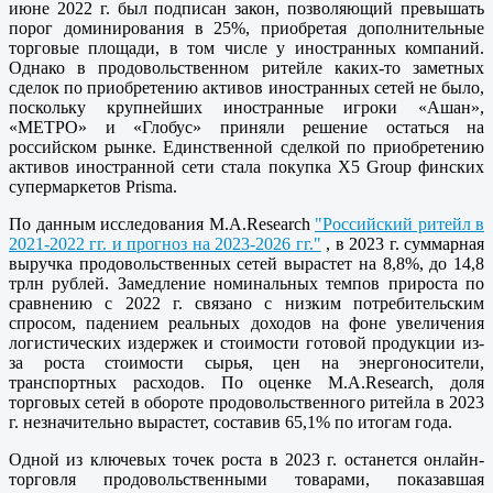
июне 2022 г. был подписан закон, позволяющий превышать
порог доминирования в 25%, приобретая дополнительные
торговые площади, в том числе у иностранных компаний.
Однако в продовольственном ритейле каких-то заметных
сделок по приобретению активов иностранных сетей не было,
поскольку крупнейших иностранные игроки «Ашан»,
«МЕТРО» и «Глобус» приняли решение остаться на
российском рынке. Единственной сделкой по приобретению
активов иностранной сети стала покупка X5 Group финских
супермаркетов Prisma.
По данным исследования M.A.Research
"Российский ритейл в
2021-2022 гг. и прогноз на 2023-2026 гг."
, в 2023 г. суммарная
выручка продовольственных сетей вырастет на 8,8%, до 14,8
трлн рублей. Замедление номинальных темпов прироста по
сравнению с 2022 г. связано с низким потребительским
спросом, падением реальных доходов на фоне увеличения
логистических издержек и стоимости готовой продукции из-
за роста стоимости сырья, цен на энергоносители,
транспортных расходов. По оценке M.A.Research, доля
торговых сетей в обороте продовольственного ритейла в 2023
г. незначительно вырастет, составив 65,1% по итогам года.
Одной из ключевых точек роста в 2023 г. останется онлайн-
торговля продовольственными товарами, показавшая