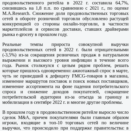
продовольственного ритейла в 2022 г. составила 64,7%,
снизившись на 1,8 п.п. по сравнению с 2021 г., по оценке
M.A.Research. Снижение доли продовольственных торговых
сетей в обороте розничной торговли обусловлено растущей
конкуренцией со стороны онлайн-торговли, в частности
маркетплейсов и сервисов доставки, ставших драйверами
рынка e-grocery в прошлом году.
Реальные темпы прироста совокупной выручки
продовольственных сетей в 2022 г. были отрицательными
(-3,5%) из-за сокращения розничных продаж в натуральном
выражении и высокого уровня инфляции в течение всего
года. Рынок столкнулся с целым рядом проблем, решать
которые пришлось одновременно: ажиотажный спрос в марте,
чуть не приведший к дефициту FMCG-товаров в магазина,
изменение маршрутов поставок и поиск новых поставщиков,
изменение ассортимента на фоне падения потребительского
спроса и снижение доходов покупателей, сокращение
потребительской аудитории из-за отъезда за границу и
мобилизации в сентябре 2022 г. и многие другие проблемы.
В прошлом году в продовольственном ритейле выросло число
сделок M&A, причем покупателями были главным образом
игроки, входящие в топ-10 торговых сетей по величине
выручки, что происходило при поддержке правительства: в