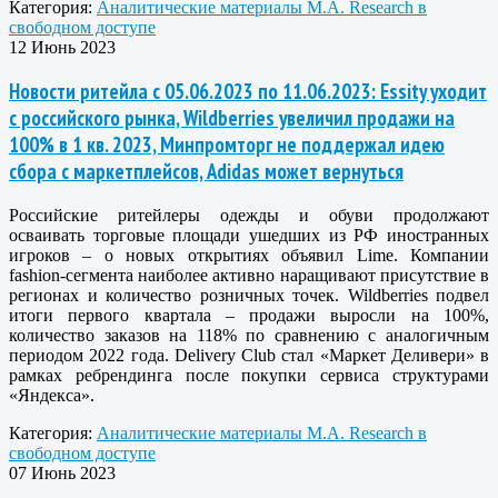
Категория:
Аналитические материалы M.A. Research в
свободном доступе
12 Июнь 2023
Новости ритейла с 05.06.2023 по 11.06.2023: Essity уходит
с российского рынка, Wildberries увеличил продажи на
100% в 1 кв. 2023, Минпромторг не поддержал идею
сбора с маркетплейсов, Adidas может вернуться
Российские ритейлеры одежды и обуви продолжают
осваивать торговые площади ушедших из РФ иностранных
игроков – о новых открытиях объявил Lime. Компании
fashion-сегмента наиболее активно наращивают присутствие в
регионах и количество розничных точек. Wildberries подвел
итоги первого квартала – продажи выросли на 100%,
количество заказов на 118% по сравнению с аналогичным
периодом 2022 года. Delivery Club стал «Маркет Деливери» в
рамках ребрендинга после покупки сервиса структурами
«Яндекса».
Категория:
Аналитические материалы M.A. Research в
свободном доступе
07 Июнь 2023