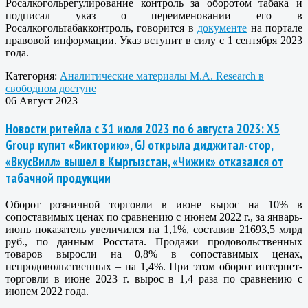
Росалкогольрегулирование контроль за оборотом табака и
подписал указ о переименовании его в
Росалкогольтабакконтроль, говорится в
документе
на портале
правовой информации. Указ вступит в силу с 1 сентября 2023
года.
Категория:
Аналитические материалы M.A. Research в
свободном доступе
06 Август 2023
Новости ритейла с 31 июля 2023 по 6 августа 2023: X5
Group купит «Викторию», GJ открыла диджитал-стор,
«ВкусВилл» вышел в Кыргызстан, «Чижик» отказался от
табачной продукции
Оборот розничной торговли в июне вырос на 10% в
сопоставимых ценах по сравнению с июнем 2022 г., за январь-
июнь показатель увеличился на 1,1%, составив 21693,5 млрд
руб., по данным Росстата. Продажи продовольственных
товаров выросли на 0,8% в сопоставимых ценах,
непродовольственных – на 1,4%. При этом оборот интернет-
торговли в июне 2023 г. вырос в 1,4 раза по сравнению с
июнем 2022 года.