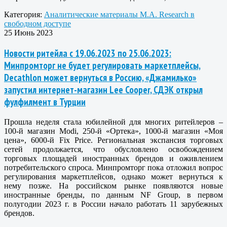
Категория:
Аналитические материалы M.A. Research в
свободном доступе
25 Июнь 2023
Новости ритейла с 19.06.2023 по 25.06.2023:
Минпромторг не будет регулировать маркетплейсы,
Decathlon может вернуться в Россию, «Джамилько»
запустил интернет-магазин Lee Cooper, СДЭК открыл
фулфилмент в Турции
Прошла неделя стала юбилейной для многих ритейлеров –
100-й магазин Modi, 250-й «Ортека», 1000-й магазин «Моя
цена», 6000-й Fix Price. Региональная экспансия торговых
сетей продолжается, что обусловлено освобождением
торговых площадей иностранных брендов и оживлением
потребительского спроса. Минпромторг пока отложил вопрос
регулирования маркетплейсов, однако может вернуться к
нему позже. На российском рынке появляются новые
иностранные бренды, по данным NF Group, в первом
полугодии 2023 г. в России начало работать 11 зарубежных
брендов.