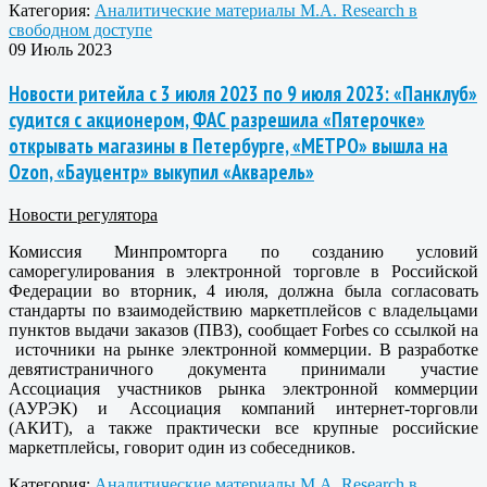
Категория:
Аналитические материалы M.A. Research в
свободном доступе
09 Июль 2023
Новости ритейла с 3 июля 2023 по 9 июля 2023: «Панклуб»
судится с акционером, ФАС разрешила «Пятерочке»
открывать магазины в Петербурге, «МЕТРО» вышла на
Ozon, «Бауцентр» выкупил «Акварель»
Новости регулятора
Комиссия Минпромторга по созданию условий
саморегулирования в электронной торговле в Российской
Федерации во вторник, 4 июля, должна была согласовать
стандарты по взаимодействию маркетплейсов с владельцами
пунктов выдачи заказов (ПВЗ), сообщает Forbes со ссылкой на
источники на рынке электронной коммерции. В разработке
девятистраничного документа принимали участие
Ассоциация участников рынка электронной коммерции
(АУРЭК) и Ассоциация компаний интернет-торговли
(АКИТ), а также практически все крупные российские
маркетплейсы, говорит один из собеседников.
Категория:
Аналитические материалы M.A. Research в