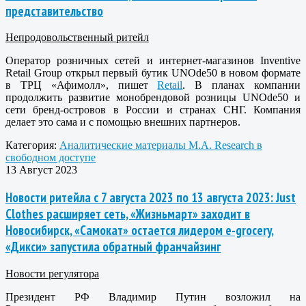
представительство
Непродовольственный ритейл
Оператор розничных сетей и интернет-магазинов Inventive
Retail Group открыл первый бутик UNOde50 в новом формате
в ТРЦ «Афимолл», пишет
Retail
. В планах компании
продолжить развитие монобрендовой розницы UNOde50 и
сети бренд-островов в России и странах СНГ. Компания
делает это сама и с помощью внешних партнеров.
Категория:
Аналитические материалы M.A. Research в
свободном доступе
13 Август 2023
Новости ритейла с 7 августа 2023 по 13 августа 2023: Just
Clothes расширяет сеть, «Жизньмарт» заходит в
Новосибирск, «Самокат» остается лидером e-grocery,
«Дикси» запустила обратный франчайзинг
Новости регулятора
Президент РФ Владимир Путин возложил на