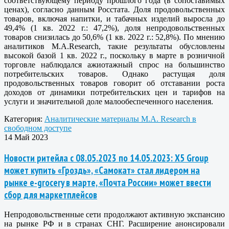
соответствующему периоду прошлого года (в сопоставимых
ценах), согласно данным Росстата. Доля продовольственных
товаров, включая напитки, и табачных изделий выросла до
49,4% (1 кв. 2022 г.: 47,2%), доля непродовольственных
товаров снизилась до 50,6% (1 кв. 2022 г.: 52,8%). По мнению
аналитиков M.A.Research, такие результаты обусловлены
высокой базой 1 кв. 2022 г., поскольку в марте в розничной
торговле наблюдался ажиотажный спрос на большинство
потребительских товаров. Однако растущая доля
продовольственных товаров говорит об отставании роста
доходов от динамики потребительских цен и тарифов на
услуги и значительной доле малообеспеченного населения.
Категория:
Аналитические материалы M.A. Research в
свободном доступе
14 Май 2023
Новости ритейла с 08.05.2023 по 14.05.2023: X5 Group
может купить «Гроздь», «Самокат» стал лидером на
рынке e-grocery в марте, «Почта России» может ввести
сбор для маркетплейсов
Непродовольственные сети продолжают активную экспансию
на рынке РФ и в странах СНГ. Расширение анонсировали