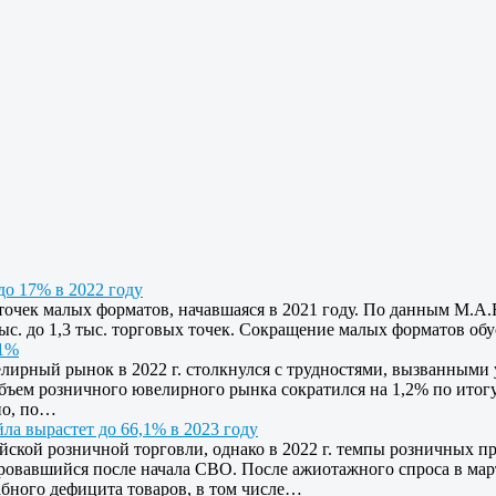
до 17% в 2022 году
точек малых форматов, начавшаяся в 2021 году. По данным M.A.
4 тыс. до 1,3 тыс. торговых точек. Сокращение малых форматов 
11%
елирный рынок в 2022 г. столкнулся с трудностями, вызванным
бъем розничного ювелирного рынка сократился на 1,2% по итог
но, по…
ла вырастет до 66,1% в 2023 году
ской розничной торговли, однако в 2022 г. темпы розничных п
ровавшийся после начала СВО. После ажиотажного спроса в мар
абного дефицита товаров, в том числе…