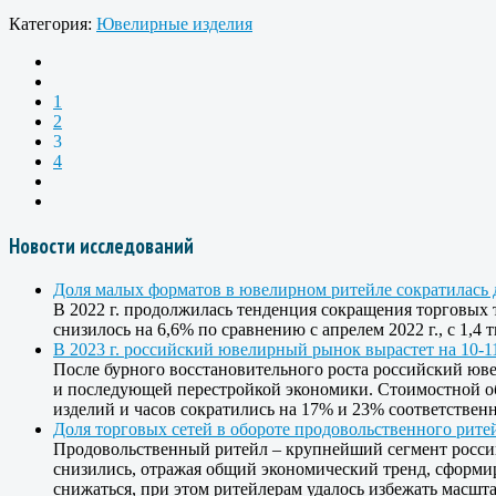
Категория:
Ювелирные изделия
1
2
3
4
Новости исследований
Доля малых форматов в ювелирном ритейле сократилась 
В 2022 г. продолжилась тенденция сокращения торговых 
снизилось на 6,6% по сравнению с апрелем 2022 г., с 1,
В 2023 г. российский ювелирный рынок вырастет на 10-
После бурного восстановительного роста российский юв
и последующей перестройкой экономики. Стоимостной о
изделий и часов сократились на 17% и 23% соответствен
Доля торговых сетей в обороте продовольственного ритей
Продовольственный ритейл – крупнейший сегмент россий
снизились, отражая общий экономический тренд, сформи
снижаться, при этом ритейлерам удалось избежать масшт