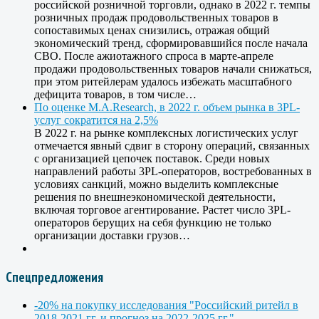
российской розничной торговли, однако в 2022 г. темпы
розничных продаж продовольственных товаров в
сопоставимых ценах снизились, отражая общий
экономический тренд, сформировавшийся после начала
СВО. После ажиотажного спроса в марте-апреле
продажи продовольственных товаров начали снижаться,
при этом ритейлерам удалось избежать масштабного
дефицита товаров, в том числе…
По оценке M.A.Research, в 2022 г. объем рынка в 3PL-
услуг сократится на 2,5%
В 2022 г. на рынке комплексных логистических услуг
отмечается явный сдвиг в сторону операций, связанных
с организацией цепочек поставок. Среди новых
направлений работы 3PL-операторов, востребованных в
условиях санкций, можно выделить комплексные
решения по внешнеэкономической деятельности,
включая торговое агентирование. Растет число 3PL-
операторов берущих на себя функцию не только
организации доставки грузов…
Спецпредложения
-20% на покупку исследования "Российский ритейл в
2018-2021 гг. и прогноз на 2022-2025 гг."