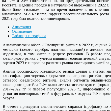
на 17% и 23% соответственно, по предварительной оценке
Росстата. Падение продаж в натуральном выражении в 2022 г.
было более сильным, чем во время пандемии, по мнению
аналитиков M.A.Research, эффект восстановительного роста
2021 года был полностью нивелирован.
Аннотация
Оглавление
Таблицы и графики
Аналитический обзор «Ювелирный ритейл в 2022 г., оценка 20
металлов (золото, серебро, платина, палладий) и алмазов
изделиями, в том числе в разрезе регионов. В работе пр
ювелирного рынка с учетом влияния геополитической ситуаци
оценки 2023 г. и прогноз развития рынка ювелирного ритейла д
Анализ российского ювелирного рынка сделан с учетом ма
классификацию торговых форматов ювелирного ритейла, цен
сетевого ювелирного ритейла, анализ сегмента онлайн-то
ювелирного ритейла РФ» включает статистическую информац
2017–2022 гг. и первом полугодии 2023 г., информацию о 
развития ювелирных сетей в федеральных округах РФ и дол
округа.
В отчете приведены аналитические справки (профили) по
Справка включает краткое описание компании, финансовые п