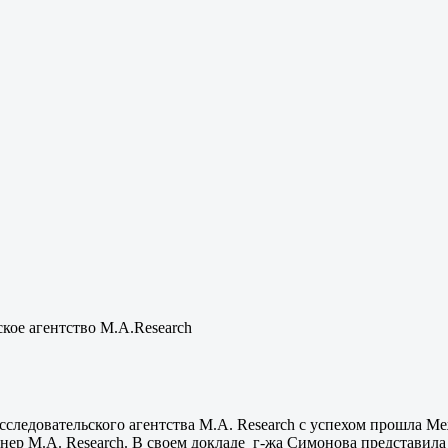
кое агентство M.A.Research
сследовательского агентства M.A. Research с успехом прошла 
р M.A. Research. В своем докладе г-жа Симонова представила 