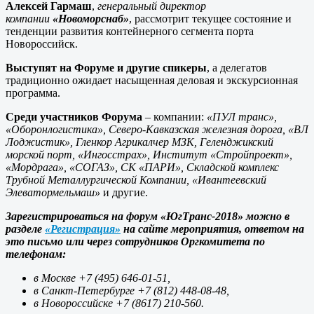
Алексей Гармаш
,
генеральный директор
компании
«Новоморснаб»
, рассмотрит текущее состояние и
тенденции развития контейнерного сегмента порта
Новороссийск.
Выступят на Форуме и другие спикеры
, а делегатов
традиционно ожидает насыщенная деловая и экскурсионная
программа.
Среди участников Форума
– компании:
«ПУЛ транс»,
«Оборонлогистика»,
Северо-Кавказская железная
дорога
, «ВЛ
Лоджистик», Гленкор Агрикалчер МЗК, Геленджикский
морской порт, «Ингосстрах», Институт «Стройпроект»,
«Мордрага», «СОГАЗ», СК «ПАРИ», Складской комплекс
Трубной Металлургической Компании, «Ивантеевский
Элеватормельмаш»
и другие.
Зарегистрироваться на форум «ЮгТранс-2018» можно в
разделе
«Регистрация»
на сайте мероприятия, ответом на
это письмо или через сотрудников Оргкомитета по
телефонам:
в Москве
+7 (495) 646-01-51
,
в Санкт-Петербурге
+7 (812) 448-08-48
,
в Новороссийске
+7 (8617) 210-560
.