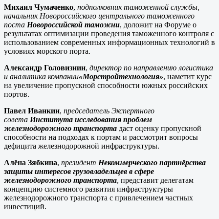
Михаил Чумаченко
,
подполковник таможенной службы,
начальник Новороссийского центрального таможенного
поста
Новороссийской таможни
, доложит на Форуме о
результатах оптимизации проведения таможенного контроля с
использованием современных информационных технологий в
условиях морского порта.
Александр Головизнин
,
директор по направлению логистика
и аналитика компании
«Морстройтехнология»
, наметит курс
на увеличение пропускной способности южных российских
портов.
Павел Иванкин
,
председатель Экспертного
совета
Института исследования проблем
железнодорожного транспорта
даст оценку пропускной
способности на подходах к портам и рассмотрит вопросы
дефицита железнодорожной инфраструктуры.
Алёна Зябкина
,
президент
Некоммерческого партнёрства
защиты интересов грузовладельцев в сфере
железнодорожного транспорта
, представит делегатам
концепцию системного развития инфраструктуры
железнодорожного транспорта с привлечением частных
инвестиций.