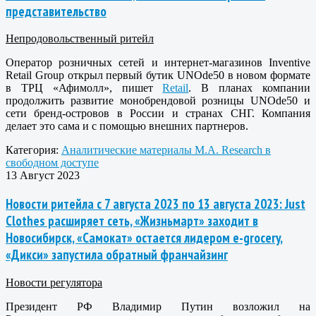
представительство
Непродовольственный ритейл
Оператор розничных сетей и интернет-магазинов Inventive
Retail Group открыл первый бутик UNOde50 в новом формате
в ТРЦ «Афимолл», пишет
Retail
. В планах компании
продолжить развитие монобрендовой розницы UNOde50 и
сети бренд-островов в России и странах СНГ. Компания
делает это сама и с помощью внешних партнеров.
Категория:
Аналитические материалы M.A. Research в
свободном доступе
13 Август 2023
Новости ритейла с 7 августа 2023 по 13 августа 2023: Just
Clothes расширяет сеть, «Жизньмарт» заходит в
Новосибирск, «Самокат» остается лидером e-grocery,
«Дикси» запустила обратный франчайзинг
Новости регулятора
Президент РФ Владимир Путин возложил на