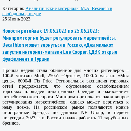
Категория:
Аналитические материалы M.A. Research в
свободном доступе
25 Июнь 2023
Новости ритейла с 19.06.2023 по 25.06.2023:
Минпромторг не будет регулировать маркетплейсы,
Decathlon может вернуться в Россию, «Джамилько»
запустил интернет-магазин Lee Cooper, СДЭК открыл
фулфилмент в Турции
Прошла неделя стала юбилейной для многих ритейлеров –
100-й магазин Modi, 250-й «Ортека», 1000-й магазин «Моя
цена», 6000-й Fix Price. Региональная экспансия торговых
сетей продолжается, что обусловлено освобождением
торговых площадей иностранных брендов и оживлением
потребительского спроса. Минпромторг пока отложил вопрос
регулирования маркетплейсов, однако может вернуться к
нему позже. На российском рынке появляются новые
иностранные бренды, по данным NF Group, в первом
полугодии 2023 г. в России начало работать 11 зарубежных
брендов.