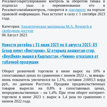
Росалкогольрегулирование контроль за оборотом табака и
подписал указ о переименовании его в
Росалкогольтабакконтроль, говорится в
документе
на портале
правовой информации. Указ вступит в силу с 1 сентября 2023
года.
Категория:
Аналитические материалы M.A. Research в
свободном доступе
06 Август 2023
Новости ритейла с 31 июля 2023 по 6 августа 2023: X5
Group купит «Викторию», GJ открыла диджитал-стор,
«ВкусВилл» вышел в Кыргызстан, «Чижик» отказался от
табачной продукции
Оборот розничной торговли в июне вырос на 10% в
сопоставимых ценах по сравнению с июнем 2022 г., за январь-
июнь показатель увеличился на 1,1%, составив 21693,5 млрд
руб., по данным Росстата. Продажи продовольственных
товаров выросли на 0,8% в сопоставимых ценах,
непродовольственных – на 1,4%. При этом оборот интернет-
торговли в июне 2023 г. вырос в 1,4 раза по сравнению с
июнем 2022 года.