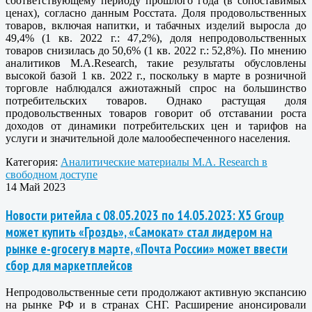
соответствующему периоду прошлого года (в сопоставимых
ценах), согласно данным Росстата. Доля продовольственных
товаров, включая напитки, и табачных изделий выросла до
49,4% (1 кв. 2022 г.: 47,2%), доля непродовольственных
товаров снизилась до 50,6% (1 кв. 2022 г.: 52,8%). По мнению
аналитиков M.A.Research, такие результаты обусловлены
высокой базой 1 кв. 2022 г., поскольку в марте в розничной
торговле наблюдался ажиотажный спрос на большинство
потребительских товаров. Однако растущая доля
продовольственных товаров говорит об отставании роста
доходов от динамики потребительских цен и тарифов на
услуги и значительной доле малообеспеченного населения.
Категория:
Аналитические материалы M.A. Research в
свободном доступе
14 Май 2023
Новости ритейла с 08.05.2023 по 14.05.2023: X5 Group
может купить «Гроздь», «Самокат» стал лидером на
рынке e-grocery в марте, «Почта России» может ввести
сбор для маркетплейсов
Непродовольственные сети продолжают активную экспансию
на рынке РФ и в странах СНГ. Расширение анонсировали