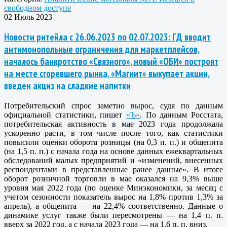
свободном доступе
02 Июль 2023
Новости ритейла с 26.06.2023 по 02.07.2023: ГД вводит
антимонопольные ограничения для маркетплейсов,
началось банкротство «Связного», новый «ОБИ» построят
на месте сгоревшего рынка, «Магнит» выкупает акции,
введен акциз на сладкие напитки
Потребительский спрос заметно вырос, судя по данным
официальной статистики, пишет
«Ъ»
. По данным Росстата,
потребительская активность в мае 2023 года продолжала
ускоренно расти, в том числе после того, как статистики
повысили оценки оборота розницы (на 0,3 п. п.) и общепита
(на 1,5 п. п.) с начала года на основе данных ежеквартальных
обследований малых предприятий и «изменений, внесенных
респондентами в представленные ранее данные». В итоге
оборот розничной торговли в мае оказался на 9,3% выше
уровня мая 2022 года (по оценке Минэкономики, за месяц с
учетом сезонности показатель вырос на 1,8% против 1,3% за
апрель), а общепита — на 22,4% соответственно. Данные о
динамике услуг также были пересмотрены — на 1,4 п. п.
вверх за 2022 год, а с начала 2023 года — на 1,6 п. п. вниз.