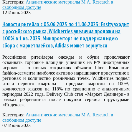
Категория:
Аналитические материалы M.A. Research в
свободном доступе
12 Июнь 2023
Новости ритейла с 05.06.2023 по 11.06.2023: Essity уходит
с российского рынка, Wildberries увеличил продажи на
100% в 1 кв. 2023, Минпромторг не поддержал идею
сбора с маркетплейсов, Adidas может вернуться
Российские ритейлеры одежды и обуви продолжают
осваивать торговые площади ушедших из РФ иностранных
игроков – о новых открытиях объявил Lime. Компании
fashion-сегмента наиболее активно наращивают присутствие в
регионах и количество розничных точек. Wildberries подвел
итоги первого квартала – продажи выросли на 100%,
количество заказов на 118% по сравнению с аналогичным
периодом 2022 года. Delivery Club стал «Маркет Деливери» в
рамках ребрендинга после покупки сервиса структурами
«Яндекса».
Категория:
Аналитические материалы M.A. Research в
свободном доступе
07 Июнь 2023