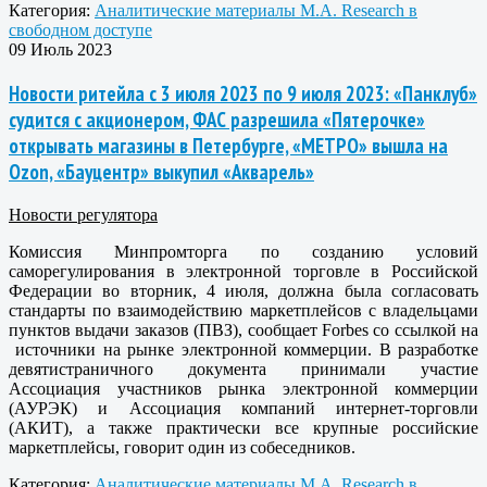
Категория:
Аналитические материалы M.A. Research в
свободном доступе
09 Июль 2023
Новости ритейла с 3 июля 2023 по 9 июля 2023: «Панклуб»
судится с акционером, ФАС разрешила «Пятерочке»
открывать магазины в Петербурге, «МЕТРО» вышла на
Ozon, «Бауцентр» выкупил «Акварель»
Новости регулятора
Комиссия Минпромторга по созданию условий
саморегулирования в электронной торговле в Российской
Федерации во вторник, 4 июля, должна была согласовать
стандарты по взаимодействию маркетплейсов с владельцами
пунктов выдачи заказов (ПВЗ), сообщает Forbes со ссылкой на
источники на рынке электронной коммерции. В разработке
девятистраничного документа принимали участие
Ассоциация участников рынка электронной коммерции
(АУРЭК) и Ассоциация компаний интернет-торговли
(АКИТ), а также практически все крупные российские
маркетплейсы, говорит один из собеседников.
Категория:
Аналитические материалы M.A. Research в