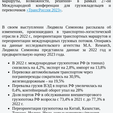
маршруты, возможности, решения» в рамках 27-ой
Международной конференции для грузовладельцев и
перевозчиков
«ТрансРоссия 2023»
.
В своем выступлении Людмила Симонова рассказала об
изменениях, произошедших в транспортно-логистической
отрасли в 2022 г., переориентации транспортных маршрутов и
переориентации международных грузовых потоков. Опираясь
на данные исследовательского агентства M.A. Research,
Людмила Симонова представила данные за 2022 год и
предварительную оценку 2023 года.
В 2022 г. международные грузопотоки РФ (в тоннах)
снизились на 4,2%, экспорт на 2,8%, импорт на 13,8%
Перевозки автомобильным транспортом через
погранпереходы сократились на 30,9%,
железнодорожным – на 19,5%
Перевалка грузов ВЭД в портах РФ увеличилась на
0,4%, контейнерный оборот упал на 28%
Доля портов РФ в обслуживании внешнеторгового
грузопотока РФ возросла с 73,4% в 2021 г. до 77,3% в
2022 г.
Переориентация грузопотока на Китай, Казахстан,
Турцию, Индию, Иран, новые маршруты (транзит