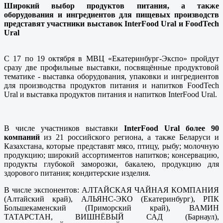
Широкий выбор продуктов питания, а также
оборудования и ингредиентов для пищевых производств
представят участники выставок
InterFood
Ural
и
FoodTech
Ural
C 17 по 19 октября в МВЦ «Екатеринбург-Экспо» пройдут
сразу две профильные выставки, посвящённые продуктовой
тематике - выставка оборудования, упаковки и ингредиентов
для производства продуктов питания и напитков FoodTech
Ural и выставка продуктов питания и напитков InterFood Ural.
В числе участников выставки
InterFood Ural
более 90
компаний
из 21 российского региона, а также Беларуси и
Казахстана, которые представят мясо, птицу, рыбу; молочную
продукцию; широкий ассортиментов напитков; консервацию,
продукты глубокой заморозки, бакалею, продукцию для
здорового питания; кондитерские изделия.
В числе экспонентов: АЛТАЙСКАЯ ЧАЙНАЯ КОМПАНИЯ
(Алтайский край), АЛЬЯНС-ЭКО (Екатеринбург), РПК
Большекаменский (Приморский край), ВАМИН
ТАТАРСТАН, ВИШНЁВЫЙ САД (Барнаул),