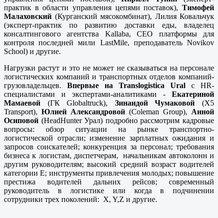
практик в области управления цепями поставок),
Тимофей
Малаховский
(Курганский мясокомбинат), Лилия Ковальчук
(эксперт-практик по развитию доставки еды, владелец
консалтингового агентства Kallaba, СEO платформы для
контроля последней мили LastMile, преподаватель Novikov
School) и другие.
Нагрузки растут и это не может не сказываться на персонале
логистических компаний и транспортных отделов компаний-
грузовладельцев.
Впервые на Translogistica Ural
с HR-
специалистами и экспертами-аналитиками -
Екатериной
Мамаевой
(ГК Globaltruck),
Зинаидой Чумаковой
(X5
Transport),
Юлией Александровой
(Coleman Group),
Анной
Осиповой
(HeadHunter Урал) подробно рассмотрим кадровые
вопросы: обзор ситуации на рынке транспортно-
логистической отрасли; изменение зарплатных ожидания и
запросов соискателей; конкуренция за персонал; требования
бизнеса к логистам, диспетчерам, начальникам автоколонн и
другим руководителям; высокий средний возраст водителей
категории Е; инструменты привлечения молодых; повышение
престижа водителей дальних рейсов; современный
руководитель в логистике или когда в подчинении
сотрудники трех поколений: X, Y,Z и другие.