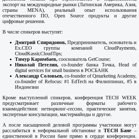
экспорт на международные рынки (Латинская Америка, Азия,
страны MENA), реальный опыт использования
отечественного ПО, Open Source продукты и другие
цифровые решения.
В числе спикеров выступят:
Дмитрий Спиридонов,
Предприниматель, основатель и
Ех.СЕО группы компаний CloudPayments,
CloudKassir,CloudTips;
Тимур Каримбаев,
сооснователь GetCourse;
Николай
Петелин
,
сo-founder банка Точка, Head of
digital services for small business в РОСБАНК
Александр
Соловьев
,
сo-founder of Qmarketing Academy,
сo-founder of Refocus: #1 EdTech нa Филиппинах, #5 в
Индонезии
Кроме выступлений спикеров, конференция TECH WEEK
предусматривает различные форматы рабочего
взаимодействия: нетворкинг-сессии, практические занятия,
экспертные консультации, мастермайнды и другое.
А после насыщенной деловой программы участники могут
расслабиться в неформальной обстановке в
TECH Бане
–
единственной в России бане прямо в сердце конференции.