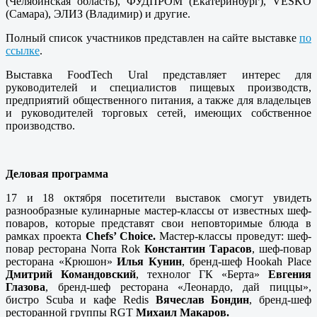
(Челябинская область), ФУДПРОМ (Екатеринбург), VESKO
(Самара), ЭЛИЗ (Владимир) и другие.
Полный список участников представлен на сайте выставке
по
ссылке
.
Выставка FoodTech Ural представляет интерес для
руководителей и специалистов пищевых производств,
предприятий общественного питания, а также для владельцев
и руководителей торговых сетей, имеющих собственное
производство.
Деловая программа
17 и 18 октября посетители выставок смогут увидеть
разнообразные кулинарные мастер-классы от известных шеф-
поваров, которые представят свои неповторимые блюда в
рамках проекта
Chefs’ Choice.
Мастер-классы проведут: шеф-
повар ресторана Norra Rok
Константин Тарасов
, шеф-повар
ресторана «Крюшон»
Илья Кунин
, бренд-шеф Hookah Place
Дмитрий Командовский
, технолог ГК «Берта»
Евгения
Глазова
, бренд-шеф ресторана «Леонардо, дай пиццы»,
бистро Scuba и кафе Redis
Вячеслав Бондин
, бренд-шеф
ресторанной группы RGT
Михаил Макаров.