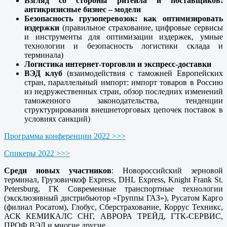
Взгляд со стороны ритейла и поставщиков:
антикризисные бизнес – модели
Безопасность грузоперевозок: как оптимизировать
издержки
(правильное страхование, цифровые сервисы
и инструменты для оптимизации издержек, умные
технологии и безопасность логистики склада и
терминала)
Логистика интернет-торговли и экспресс-доставки
ВЭД клуб
(взаимодействия с таможней Европейских
стран, параллельный импорт: импорт товаров в Россию
из недружественных стран, обзор последних изменений
таможенного законодательства, тенденции
структурирования внешнеторговых цепочек поставок в
условиях санкций)
Программа конференции 2022 >>>
Спикеры 2022 >>>
Cреди новых участников
: Новороссийский зерновой
терминал, Грузовичкоф Express, DHL Express, Knight Frank St.
Petersburg, ГК Современные транспортные технологии
(эксклюзивный дистрибьютор «Группы ГАЗ»), Русатом Карго
(филиал Росатом), Глобус, Сберстрахование, Коррус Техникс,
АСК КЕМИКАЛС СНГ, АВРОРА ТРЕЙД, ГТК-СЕРВИС,
ПРОФ ВЭД и многие другие.