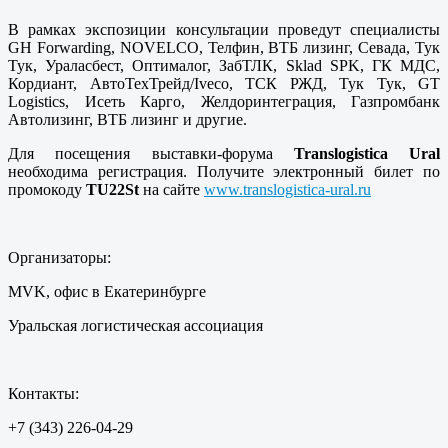
В рамках экспозиции консультации проведут специалисты
GH Forwarding, NOVELCO, Телфин, ВТБ лизинг, Севада, Тук
Тук, Ураласбест, Оптималог, ЗабТЛК, Sklad SPK, ГК МДС,
Кордиант, АвтоТехТрейд/Iveco, ТСК РЖД, Тук Тук, GT
Logistics, Исеть Карго, Желдоринтеграция, Газпромбанк
Автолизинг, ВТБ лизинг и другие.
Для посещения выставки-форума
Translogistica
Ural
необходима регистрация. Получите электронный билет по
промокоду
TU
22
St
на сайте
www.translogistica-ural.ru
Организаторы:
MVK, офис в Екатеринбурге
Уральская логистическая ассоциация
Контакты:
+7 (343) 226-04-29