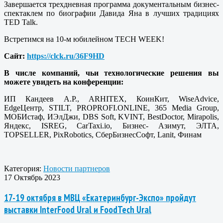
Завершается трехдневная программа документальным бизнес-
спектаклем по биографии Давида Яна в лучших традициях
TED Talk.
Встретимся на 10-м юбилейном TECH WEEK!
Сайт:
https://clck.ru/36F9HD
В числе компаний, чьи технологические решения вы
можете увидеть на конференции:
ИП Кандеев А.Р., ARHITEX, КоинКит, WiseAdvice,
EdgeЦентр, STILT, PROPROFI.ONLINE, 365 Media Group,
МОБИстаф, ИЭлДжи, DBS Soft, KVINT, BestDoctor, Mirapolis,
Яндекс, ISREG, CarTaxi.io, Бизнес- Азимут, ЭЛТА,
TOPSELLER, PixRobotics, СберБизнесСофт, Lanit, Финам
Категория:
Новости партнеров
17 Октябрь 2023
17-19 октября в МВЦ «Екатеринбург-Экспо» пройдут
выставки InterFood Ural и FoodTech Ural