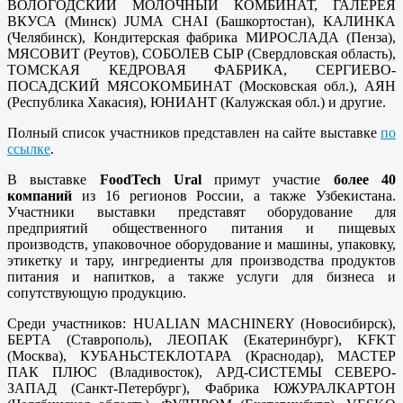
ВОЛОГОДСКИЙ МОЛОЧНЫЙ КОМБИНАТ, ГАЛЕРЕЯ
ВКУСА (Минск) JUMA CHAI (Башкортостан), КАЛИНКА
(Челябинск), Кондитерская фабрика МИРОСЛАДА (Пенза),
МЯСОВИТ (Реутов), СОБОЛЕВ СЫР (Свердловская область),
ТОМСКАЯ КЕДРОВАЯ ФАБРИКА, СЕРГИЕВО-
ПОСАДСКИЙ МЯСОКОМБИНАТ (Московская обл.), АЯН
(Республика Хакасия), ЮНИАНТ (Калужская обл.) и другие.
Полный список участников представлен на сайте выставке
по
ссылке
.
В выставке
FoodTech Ural
примут участие
более 40
компаний
из 16 регионов России, а также Узбекистана.
Участники выставки представят оборудование для
предприятий общественного питания и пищевых
производств, упаковочное оборудование и машины, упаковку,
этикетку и тару, ингредиенты для производства продуктов
питания и напитков, а также услуги для бизнеса и
сопутствующую продукцию.
Среди участников: HUALIAN MACHINERY (Новосибирск),
БЕРТА (Ставрополь), ЛЕОПАК (Екатеринбург), KFKT
(Москва), КУБАНЬСТЕКЛОТАРА (Краснодар), МАСТЕР
ПАК ПЛЮС (Владивосток), АРД-СИСТЕМЫ СЕВЕРО-
ЗАПАД (Санкт-Петербург), Фабрика ЮЖУРАЛКАРТОН