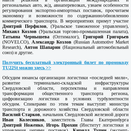
региональных авто, ж/д, авиаперевозках, узнаем особенности
регулирования экспортно-импортных поставок, просчитаем
экономику и возможности по содержанию/обновлению
коммерческого транспорта. В мероприятиях примут участие
Дмитрий Перфилов
, (Уральское таможенное управление),
Михаил Козлов
(Уральская торгово-промышленная палата),
Татьяна Чернышева
(Оптималог),
Григорий Григорьев
(NOVELCO),
Александр Козлов
(Russian Automotive Market
Research),
Антон Шапарин
(Национальный автомобильный
союз) и другие.
Получить бесплатный электронный билет по промокоду
TU22
St можно здесь >>
Обсудим нюансы организации логистики «последней мили»,
развитие терминально-складской инфраструктуры
Свердловской области, перспективы и направления
трансформации общественного транспорта региона,
цифровизацию логистики в условиях турбулентности
обсудим. Спикерами по этим темам выступят министра
транспорта и дорожного хозяйства Свердловской области
Василий Старков
, начальник Свердловской железной дороги
Иван Колесников
, заместитель Главы Екатеринбурга
Дмитрий Ноженко
,
Игорь Прохин
(Институт логистики и
управления цепями поставок),
Кирилл Тупин
(эксперт-