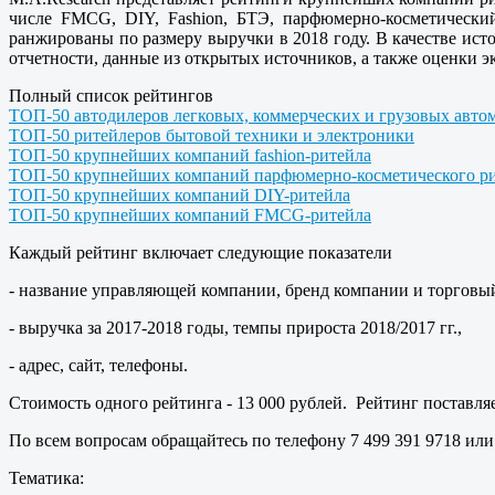
числе FMCG, DIY, Fashion, БТЭ, парфюмерно-косметический
ранжированы по размеру выручки в 2018 году. В качестве и
отчетности, данные из открытых источников, а также оценки э
Полный список рейтингов
ТОП-50 автодилеров легковых, коммерческих и грузовых авто
ТОП-50 ритейлеров бытовой техники и электроники
ТОП-50 крупнейших компаний fashion-ритейла
ТОП-50 крупнейших компаний парфюмерно-косметического р
ТОП-50 крупнейших компаний DIY-ритейла
ТОП-50 крупнейших компаний FMCG-ритейла
Каждый рейтинг включает следующие показатели
- название управляющей компании, бренд компании и торговый
- выручка за 2017-2018 годы, темпы прироста 2018/2017 гг.,
- адрес, сайт, телефоны.
Стоимость одного рейтинга - 13 000 рублей. Рейтинг поставля
По всем вопросам обращайтесь по телефону 7 499 391 9718 ил
Тематика: