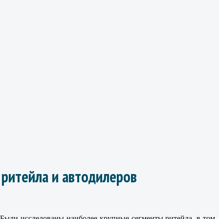
 ритейла и автодилеров
Были исследованы наиболее крупные сегменты ритейла, в том