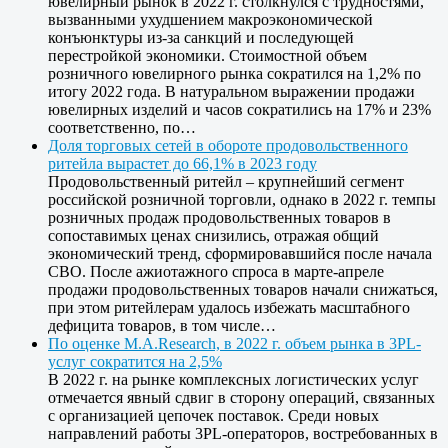
ювелирный рынок в 2022 г. столкнулся с трудностями,
вызванными ухудшением макроэкономической
конъюнктуры из-за санкций и последующей
перестройкой экономики. Стоимостной объем
розничного ювелирного рынка сократился на 1,2% по
итогу 2022 года. В натуральном выражении продажи
ювелирных изделий и часов сократились на 17% и 23%
соответственно, по…
Доля торговых сетей в обороте продовольственного
ритейла вырастет до 66,1% в 2023 году
Продовольственный ритейл – крупнейший сегмент
российской розничной торговли, однако в 2022 г. темпы
розничных продаж продовольственных товаров в
сопоставимых ценах снизились, отражая общий
экономический тренд, сформировавшийся после начала
СВО. После ажиотажного спроса в марте-апреле
продажи продовольственных товаров начали снижаться,
при этом ритейлерам удалось избежать масштабного
дефицита товаров, в том числе…
По оценке M.A.Research, в 2022 г. объем рынка в 3PL-
услуг сократится на 2,5%
В 2022 г. на рынке комплексных логистических услуг
отмечается явный сдвиг в сторону операций, связанных
с организацией цепочек поставок. Среди новых
направлений работы 3PL-операторов, востребованных в