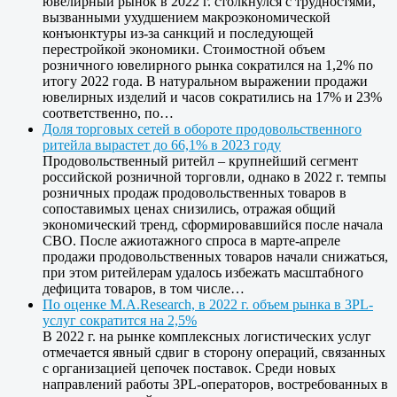
ювелирный рынок в 2022 г. столкнулся с трудностями,
вызванными ухудшением макроэкономической
конъюнктуры из-за санкций и последующей
перестройкой экономики. Стоимостной объем
розничного ювелирного рынка сократился на 1,2% по
итогу 2022 года. В натуральном выражении продажи
ювелирных изделий и часов сократились на 17% и 23%
соответственно, по…
Доля торговых сетей в обороте продовольственного
ритейла вырастет до 66,1% в 2023 году
Продовольственный ритейл – крупнейший сегмент
российской розничной торговли, однако в 2022 г. темпы
розничных продаж продовольственных товаров в
сопоставимых ценах снизились, отражая общий
экономический тренд, сформировавшийся после начала
СВО. После ажиотажного спроса в марте-апреле
продажи продовольственных товаров начали снижаться,
при этом ритейлерам удалось избежать масштабного
дефицита товаров, в том числе…
По оценке M.A.Research, в 2022 г. объем рынка в 3PL-
услуг сократится на 2,5%
В 2022 г. на рынке комплексных логистических услуг
отмечается явный сдвиг в сторону операций, связанных
с организацией цепочек поставок. Среди новых
направлений работы 3PL-операторов, востребованных в